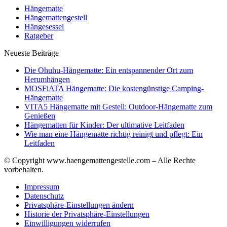
Hängematte
Hängemattengestell
Hängesessel
Ratgeber
Neueste Beiträge
Die Ohuhu-Hängematte: Ein entspannender Ort zum
Herumhängen
MOSFiATA Hängematte: Die kostengünstige Camping-
Hängematte
VITA5 Hängematte mit Gestell: Outdoor-Hängematte zum
Genießen
Hängematten für Kinder: Der ultimative Leitfaden
Wie man eine Hängematte richtig reinigt und pflegt: Ein
Leitfaden
© Copyright www.haengemattengestelle.com – Alle Rechte
vorbehalten.
Impressum
Datenschutz
Privatsphäre-Einstellungen ändern
Historie der Privatsphäre-Einstellungen
Einwilligungen widerrufen