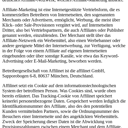
Affiliate-Marketing ist eine Internetgestützte Vertriebsform, die es
kommerziellen Betreibern von Internetseiten, den sogenannten
Merchants oder Advertisern, ermöglicht, Werbung, die meist über
Klick- oder Sale-Provisionen vergütet wird, auf Internetseiten
Dritter, also bei Vertriebspartnern, die auch Affiliates oder Publisher
genannt werden, einzublenden. Der Merchant stellt über das
Affiliate-Netzwerk ein Werbemittel, also einen Werbebanner oder
andere geeignete Mittel der Internetwerbung, zur Verfügung, welche
in der Folge von einem Affiliate auf eigenen Internetseiten
eingebunden oder über sonstige Kanäle, wie etwa das Keyword-
Advertising oder E-Mail-Marketing, beworben werden.
Betreibergesellschaft von Affilinet ist die affilinet GmbH,
Sapporobogen 6-8, 80637 München, Deutschland.
Affilinet setzt ein Cookie auf dem informationstechnologischen
System der betroffenen Person. Was Cookies sind, wurde oben
bereits erläutert. Das Tracking-Cookie von Affilinet speichert
keinerlei personenbezogene Daten. Gespeichert werden lediglich die
Identifikationsnummer des Affiliate, also des den potentiellen
Kunden vermittelnden Partners, sowie die Ordnungsnummer des
Besuchers einer Internetseite und des angeklickten Werbemittels.
Zweck der Speicherung dieser Daten ist die Abwicklung von
Provisionszahlungen zwischen einem Merchant und dem Affiliate,