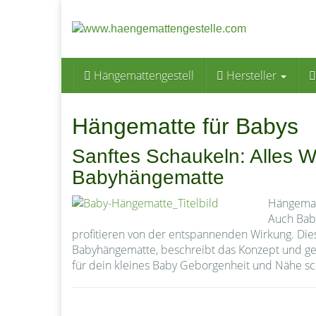
Skip
to
main
content
Hängemattengestell
Hersteller
Hängematte für Babys
Sanftes Schaukeln: Alles
Babyhängematte
Hängemat
Auch Baby
profitieren von der entspannenden Wirkung. Dies
Babyhängematte, beschreibt das Konzept und geh
für dein kleines Baby Geborgenheit und Nähe sch