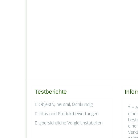
Testberichte
Info
Objektiv, neutral, fachkundig
* = A
Infos und Produktbewertungen
einen
best
Übersichtliche Vergleichstabellen
eine 
Verkä