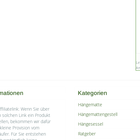
Le
Am
rmationen
Kategorien
Hängematte
ffiliatelink: Wenn Sie über
Hängemattengestell
 solchen Link ein Produkt
ellen, bekommen wir dafür
Hängesessel
kleine Provision vom
Ratgeber
ufer. Für Sie entstehen