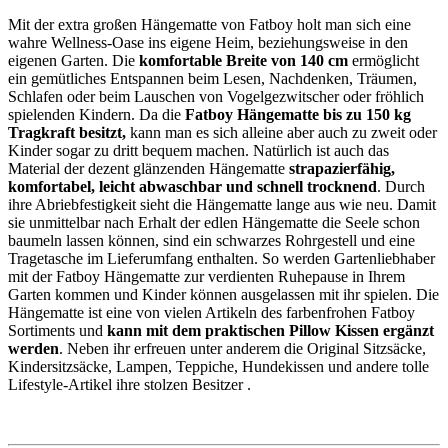
Mit der extra großen Hängematte von Fatboy holt man sich eine
wahre Wellness-Oase ins eigene Heim, beziehungsweise in den
eigenen Garten. Die
komfortable Breite von 140 cm
ermöglicht
ein gemütliches Entspannen beim Lesen, Nachdenken, Träumen,
Schlafen oder beim Lauschen von Vogelgezwitscher oder fröhlich
spielenden Kindern. Da die
Fatboy Hängematte bis zu 150 kg
Tragkraft besitzt,
kann man es sich alleine aber auch zu zweit oder
Kinder sogar zu dritt bequem machen. Natürlich ist auch das
Material der dezent glänzenden Hängematte
strapazierfähig,
komfortabel, leicht abwaschbar und schnell trocknend
. Durch
ihre Abriebfestigkeit sieht die Hängematte lange aus wie neu. Damit
sie unmittelbar nach Erhalt der edlen Hängematte die Seele schon
baumeln lassen können, sind ein schwarzes Rohrgestell und eine
Tragetasche im Lieferumfang enthalten. So werden Gartenliebhaber
mit der Fatboy Hängematte zur verdienten Ruhepause in Ihrem
Garten kommen und Kinder können ausgelassen mit ihr spielen. Die
Hängematte ist eine von vielen Artikeln des farbenfrohen Fatboy
Sortiments und
kann mit dem praktischen Pillow Kissen ergänzt
werden
. Neben ihr erfreuen unter anderem die Original Sitzsäcke,
Kindersitzsäcke, Lampen, Teppiche, Hundekissen und andere tolle
Lifestyle-Artikel ihre stolzen Besitzer
.