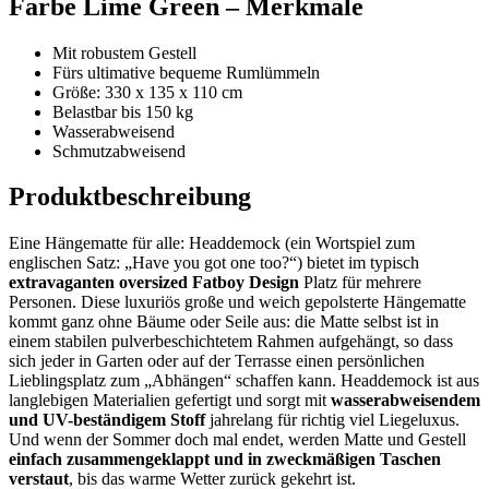
Farbe Lime Green – Merkmale
Mit robustem Gestell
Fürs ultimative bequeme Rumlümmeln
Größe: 330 x 135 x 110 cm
Belastbar bis 150 kg
Wasserabweisend
Schmutzabweisend
Produktbeschreibung
Eine Hängematte für alle: Headdemock (ein Wortspiel zum
englischen Satz: „Have you got one too?“) bietet im typisch
extravaganten oversized Fatboy Design
Platz für mehrere
Personen. Diese luxuriös große und weich gepolsterte Hängematte
kommt ganz ohne Bäume oder Seile aus: die Matte selbst ist in
einem stabilen pulverbeschichtetem Rahmen aufgehängt, so dass
sich jeder in Garten oder auf der Terrasse einen persönlichen
Lieblingsplatz zum „Abhängen“ schaffen kann. Headdemock ist aus
langlebigen Materialien gefertigt und sorgt mit
wasserabweisendem
und UV-beständigem Stoff
jahrelang für richtig viel Liegeluxus.
Und wenn der Sommer doch mal endet, werden Matte und Gestell
einfach zusammengeklappt und in zweckmäßigen Taschen
verstaut
, bis das warme Wetter zurück gekehrt ist.